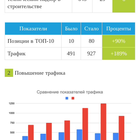
строительстве
Показатели
Было
Стало
Проценты
Позиции в ТОП-10
10
80
+90%
Трафик
491
927
+189%
2
Повышение трафика