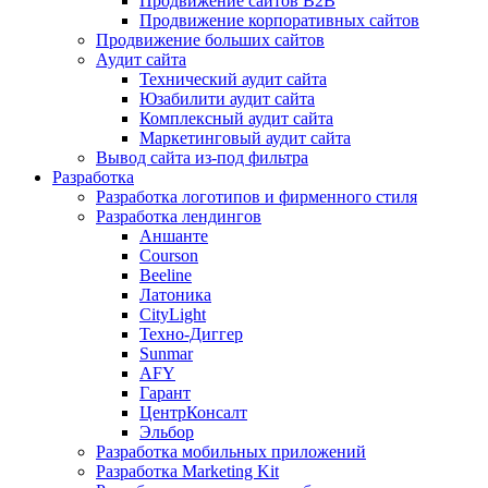
Продвижение сайтов B2B
Продвижение корпоративных сайтов
Продвижение больших сайтов
Аудит сайта
Технический аудит сайта
Юзабилити аудит сайта
Комплексный аудит сайта
Маркетинговый аудит сайта
Вывод сайта из-под фильтра
Разработка
Разработка логотипов и фирменного стиля
Разработка лендингов
Аншанте
Courson
Beeline
Латоника
CityLight
Техно-Диггер
Sunmar
AFY
Гарант
ЦентрКонсалт
Эльбор
Разработка мобильных приложений
Разработка Marketing Kit