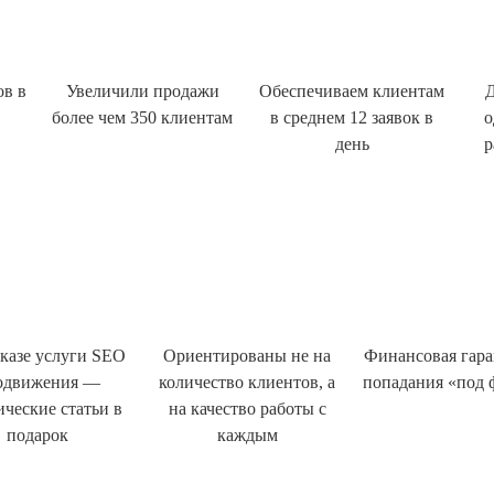
ов в
Увеличили продажи
Обеспечиваем клиентам
Д
более чем 350 клиентам
в среднем 12 заявок в
о
день
р
казе услуги SEO
Ориентированы не на
Финансовая гара
одвижения —
количество клиентов, а
попадания «под 
ические статьи в
на качество работы с
подарок
каждым