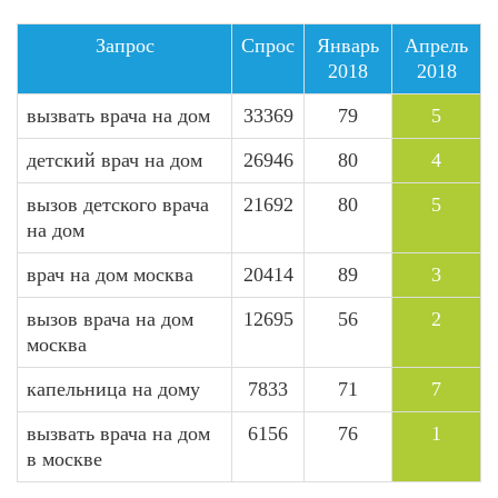
Запрос
Спрос
Январь
Апрель
2018
2018
вызвать врача на дом
33369
79
5
детский врач на дом
26946
80
4
вызов детского врача
21692
80
5
на дом
врач на дом москва
20414
89
3
вызов врача на дом
12695
56
2
москва
капельница на дому
7833
71
7
вызвать врача на дом
6156
76
1
в москве