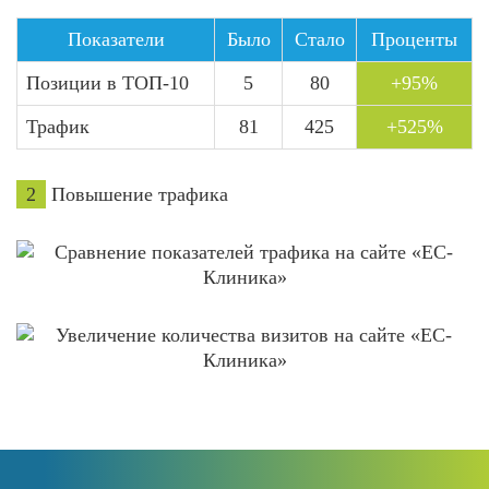
Показатели
Было
Стало
Проценты
Позиции в ТОП-10
5
80
+95%
Трафик
81
425
+525%
2
Повышение трафика